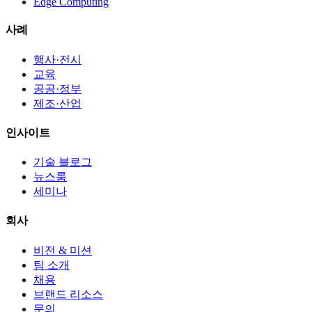
Edge Computing
사례
행사·전시
교육
공공·정부
제조·산업
인사이트
기술 블로그
뉴스룸
세미나
회사
비전 & 미션
팀 소개
채용
브랜드 리소스
문의