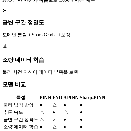
FNO 기반 연산자 학습으로 1,000배 빠른 예측
🎯
급변 구간 정밀도
도메인 분할 + Sharp Gradient 보정
📊
소량 데이터 학습
물리 사전 지식이 데이터 부족을 보완
모델 비교
특성
PINN
FNO
APINN
Sharp-PINN
물리 법칙 반영
●
△
●
●
추론 속도
△
●
△
●
급변 구간 정확도
△
○
●
●
소량 데이터 학습
●
△
●
●