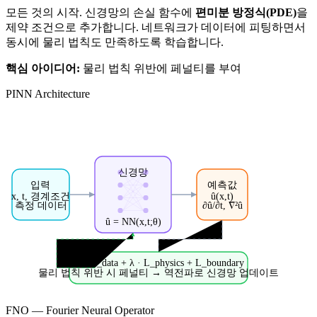
모든 것의 시작. 신경망의 손실 함수에
편미분 방정식(PDE)
을
제약 조건으로 추가합니다. 네트워크가 데이터에 피팅하면서
동시에 물리 법칙도 만족하도록 학습합니다.
핵심 아이디어:
물리 법칙 위반에 페널티를 부여
PINN Architecture
신경망
입력
예측값
x, t, 경계조건
û(x,t)
측정 데이터
∂û/∂t, ∇²û
û = NN(x,t;θ)
L = L_data + λ · L_physics + L_boundary
물리 법칙 위반 시 페널티 → 역전파로 신경망 업데이트
FNO — Fourier Neural Operator