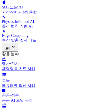
🧠
멀티모달 AI
시각·언어·감성 융합
🔧
Physics-Informed AI
물리 법칙 기반 AI
📡
Edge Computing
현장 맞춤 엣지 배포
사례
활용 분야
🎪
행사·전시
체험형 이벤트 사례
🎓
교육
에듀테크 혁신 사례
🏢
공공·정부
공공 AI 도입 사례
🏭