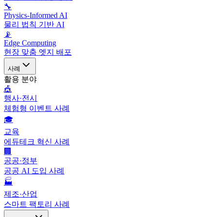
🔧
Physics-Informed AI
물리 법칙 기반 AI
📡
Edge Computing
현장 맞춤 엣지 배포
사례
활용 분야
🎪
행사·전시
체험형 이벤트 사례
🎓
교육
에듀테크 혁신 사례
🏢
공공·정부
공공 AI 도입 사례
🏭
제조·산업
스마트 팩토리 사례