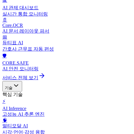
📊
AI 관제 대시보드
실시간 통합 모니터링
📄
Core.OCR
AI 문서 레이아웃 파서
📅
듀티표 AI
간호사 근무표 자동 편성
🛡️
CORE.SAFE
AI 안전 모니터링
서비스 전체 보기
기술
핵심 기술
⚡
AI Inference
고성능 AI 추론 엔진
🧠
멀티모달 AI
시각·언어·감성 융합