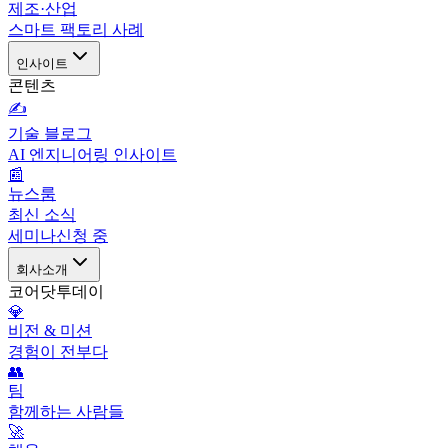
제조·산업
스마트 팩토리 사례
인사이트
콘텐츠
✍️
기술 블로그
AI 엔지니어링 인사이트
📰
뉴스룸
최신 소식
세미나
신청 중
회사소개
코어닷투데이
💎
비전 & 미션
경험이 전부다
👥
팀
함께하는 사람들
🚀