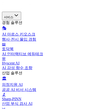
서비스
경험 솔루션
🎭
AI 아르스 키오스크
행사·전시 몰입 경험
📖
토닥북
AI 인터랙티브 에듀테크
🌸
Hyscent AI
AI 감성 향수 조향
산업 솔루션
🏛️
의정지원 AI
공공 AI 비서 시스템
🔬
Sharp-PINN
산업 부식 검사 AI