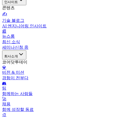
인사이트
콘텐츠
✍️
기술 블로그
AI 엔지니어링 인사이트
📰
뉴스룸
최신 소식
세미나
신청 중
회사소개
코어닷투데이
💎
비전 & 미션
경험이 전부다
👥
팀
함께하는 사람들
🚀
채용
함께 성장할 동료
🎨