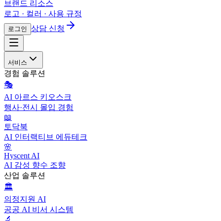
브랜드 리소스
로고 · 컬러 · 사용 규정
상담 신청
로그인
서비스
경험 솔루션
🎭
AI 아르스 키오스크
행사·전시 몰입 경험
📖
토닥북
AI 인터랙티브 에듀테크
🌸
Hyscent AI
AI 감성 향수 조향
산업 솔루션
🏛️
의정지원 AI
공공 AI 비서 시스템
🔬