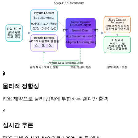
Sharp-PINN Architecture
Physics Encoder
PDE 제약 임베딩
Sharp Gradient
Fourier Operator
Refinement
경계/초기 조건 인코딩
FNO Core Engine
급변 구간 정밀 보정
산업 데이터
∂C/∂t = D·∇²C - k·C
경계면 불연속 처리
FFT → Spectral Conv → IFFT
부식 깊이
온도 · 습도
Skip Connection + GeLU
재질 · 환경
Domain Decomp.
예측 결과
APINN 기반 도메인 분할
Adaptive Loss Weighting
부식 깊이 맵
Ω₁
Ω₂
Ω₃
잔여 수명 예측
위험도 등급 분류
Physics Loss Feedback Loop
물리 제약 + 도메인 분할
고속 연산자 학습
정밀 예측 + 보정
🧪
물리적 정합성
PDE 제약으로 물리 법칙에 부합하는 결과만 출력
⚡
실시간 추론